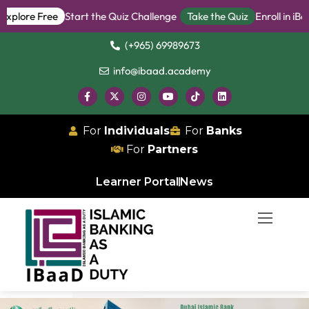
ore Free
Start the Quiz Challenge
Take the Quiz
Enroll in iBanke
(+965) 69989673
info@ibaad.academy
For
Individuals
For
Banks
For
Partners
Learner Portal
News